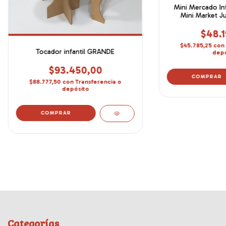
Mini Mercado Inf
Mini Market J
$48.1
$45.785,25
con
Tocador infantil GRANDE
depó
$93.450,00
$88.777,50
con
Transferencia o
depósito
Categorías